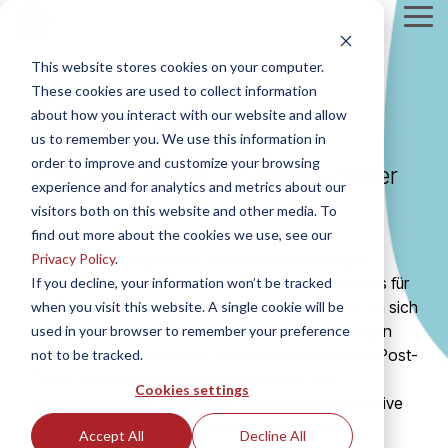
Skip
Tog
to
Me
the
This website stores cookies on your computer.
main
content.
These cookies are used to collect information
Über uns
about how you interact with our website and allow
us to remember you. We use this information in
order to improve and customize your browsing
Innovation ist das Herzstück unserer
experience and for analytics and metrics about our
Arbeit
visitors both on this website and other media. To
find out more about the cookies we use, see our
Wir bei Fidectus glauben, dass ein zuverlässiger,
Privacy Policy
.
effizienter und transparenter Nachhandelsprozess für
If you decline, your information won’t be tracked
die Zukunft des Energiehandels unerlässlich ist. Da sich
when you visit this website. A single cookie will be
die Märkte weiterentwickeln und die Anforderungen
used in your browser to remember your preference
immer komplexer werden, können herkömmliche Post-
not to be tracked.
Trade-Workflows nicht mehr mithalten - sie
Cookies settings
verlangsamen die Innovation, erhöhen das operative
Risiko und schränken die Zusammenarbeit ein.
Accept All
Decline All