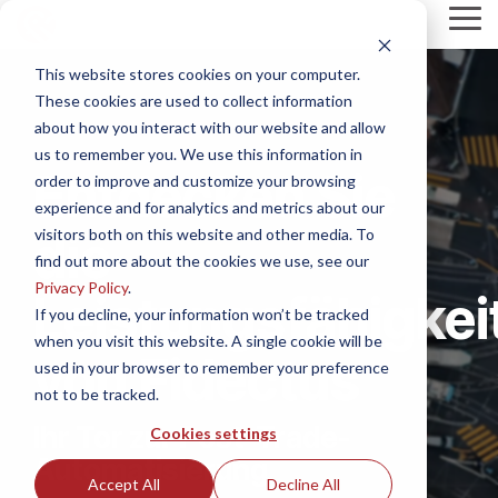
Skip
Tog
to
Me
the
This website stores cookies on your computer.
main
content.
These cookies are used to collect information
about how you interact with our website and allow
us to remember you. We use this information in
Entdecken Sie
order to improve and customize your browsing
experience and for analytics and metrics about our
visitors both on this website and other media. To
die
find out more about the cookies we use, see our
Privacy Policy
.
Leistungsfähigkei
If you decline, your information won’t be tracked
when you visit this website. A single cookie will be
von Fidectus
used in your browser to remember your preference
not to be tracked.
Ihr Tor zur Post-Trade-
Cookies settings
Automatisierung
Accept All
Decline All